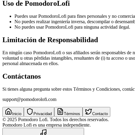
Uso de PomodoroLofi
Puedes usar PomodoroLofi para fines personales y no comercia
No puedes realizar ingeniería inversa, descompilar o desensambl
No puedes usar PomodoroLofi para ninguna actividad ilegal.
Limitación de Responsabilidad
En ningún caso PomodoroLofi o sus afiliados serán responsables de nin
voluntad u otras pérdidas intangibles, resultantes de (i) tu acceso o u
personal almacenada en ellos.
Contáctanos
Si tienes alguna pregunta sobre estos Términos y Condiciones, contác
support@pomodorolofi.com
Inicio
Privacidad
Términos
Contacto
© 2025 Pomodoro Lofi.
Todos los derechos reservados.
Pomodoro Lofi es una empresa independiente.